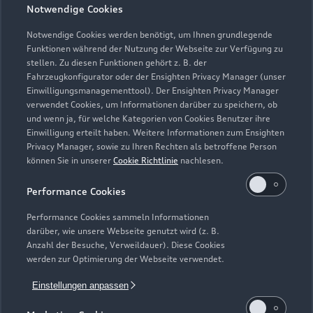
Geschlossen
,
öffnet am
Montag 07:30
Notwendige Cookies
Notwendige Cookies werden benötigt, um Ihnen grundlegende
Funktionen während der Nutzung der Webseite zur Verfügung zu
stellen. Zu diesen Funktionen gehört z. B. der
Fahrzeugkonfigurator oder der Ensighten Privacy Manager (unser
Einwilligungsmanagementtool). Der Ensighten Privacy Manager
Zurück nach oben
verwendet Cookies, um Informationen darüber zu speichern, ob
und wenn ja, für welche Kategorien von Cookies Benutzer ihre
Einwilligung erteilt haben. Weitere Informationen zum Ensighten
Modelle
Privacy Manager, sowie zu Ihren Rechten als betroffene Person
können Sie in unserer
Cookie Richtlinie
nachlesen.
Kaufen & leasen
Alle Modelle
Performance Cookies
Modelle vergleichen
Service & Zubehör
Performance Cookies sammeln Informationen
Neuwagensuche
darüber, wie unsere Webseite genutzt wird (z. B.
Elektromodelle
Anzahl der Besuche, Verweildauer). Diese Cookies
Gebrauchtwagensuche
Support
werden zur Optimierung der Webseite verwendet.
Saisonale Angebote
Plug-in-Hybride
Gebrauchtwagen
Einstellungen anpassen
Audi Services
Über Audi
Kundenservice
Finanzierung