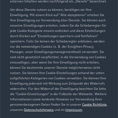
externen Inhalten werden nachfolgend als „Dienste“ bezeichnet.
Gundelfinger Str. 15
89415 Lauingen
Um diese Dienste nutzen zu können, benötigen wir Ihre
Einwilligung. Mit einem Klick auf "Alle akzeptieren" erteilen Sie
Ihre Einwilligung zur Verwendung aller Dienste. Sie können auch
09072 95310
einzelne Einwilligungen erteilen, indem Sie die Schieberegler für
jede Cookie-Kategorie einzeln anklicken und diese Einstellungen
infolau@autokoenig.de
durch Klicken auf "Einstellungen speichern und fortfahren"
speichern. Falls Sie keinen der Schieberegler anklicken, werden
nur die notwendigen Cookies (z. B. der Ensighten Privacy
Kontaktdaten herunterladen
Manager, unser Einwilligungsmanagementtool) verwendet. Sie
sind nicht gesetzlich verpflichtet, in die Verwendung von Cookies
einzuwilligen, aber wenn Sie Ihre Einwilligung nicht erteilen,
können Sie bestimmte unserer Dienste möglicherweise nicht
Öffnungszeiten
nutzen. Sie können Ihre Cookie-Einstellungen anhand der unten
aufgeführten Kategorien von Cookies verwalten. Sie können Ihre
Einwilligung jederzeit mit Wirkung zum Zeitpunkt des Widerrufs
widerrufen. Für den Widerruf der Einwilligung beachten Sie bitte
Service
die "Cookie-Einstellungen" in der Fußzeile der Webseite. Weitere
Geschlossen
,
öffnet am
Montag 07:30
Informationen sowie konkrete Hinweise zur Verwendung Ihrer
personenbezogenen Daten finden Sie in unserer
Cookie Richtlinie
,
unserem
Datenschutzhinweis
und im
Impressum
.
Teile- & Zubehörverkauf